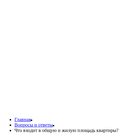
Социальная норма жилой площади на ч
Жилищный кодекс России устанавливает базовые нормативы жил
и более человек норма составляет 18 кв. м. на каждого члена 
В качестве примера можно привести Чеченскую Республику, где
Кроме того, существует санитарная норма обеспеченности жил
проживания, например, в общежитиях или в манёвренном фонд
Заключение
Существуют два важных параметра, на которые нужно ор
Общая площадь квартиры — это суммарная площадь всех
детской.
Налог на недвижимость рассчитывается исходя из общей 
Чтобы узнать общую и жилую площадь квартиры, нужно 
Главная
Вопросы и ответы
Что входит в общую и жилую площадь квартиры?