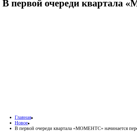
В первой очереди квартала 
Часть резидентов уже получила уведомления по СМС, остальны
спешки.
Дом постепенно открывается для жизни, и вот уже на этажах
«Моментс» — квартал, в котором повседневность складывается 
Если вы готовитесь к приёмке квартиры, посетите раздел с ре
Мосгосстройнадзор следит за соблюдением прав граждан на все
Главная
Новое
В первой очереди квартала «МОМЕНТС» начинается пер