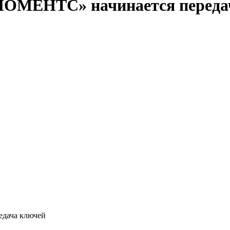
«МОМЕНТС» начинается переда
м они будут направлены в ближайшее время. Передача проходит
 слышны шаги новых жильцов, а квартиры наполняются их повс
из простых и понятных вещей: дорога за кофе, быстрые дела по 
комендациями на
сайте проекта
.
х этапах реализации проекта.
едача ключей