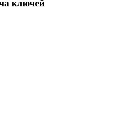
ча ключей
 поэтапно — так удобнее распределить поток и избежать
едневными привычками.
пути, вечерние прогулки рядом с домом.