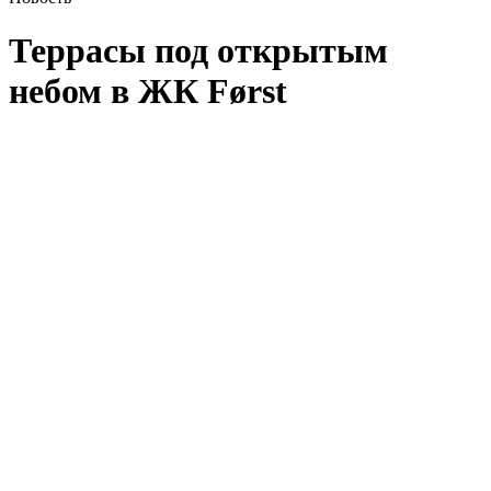
Террасы под открытым
небом в ЖК Først
Городской квартал FØRST рассчитан на 808 квартир, среди
которых можно найти лоты с патио, каминами, саунами,
а также 17 квартир с террасами под открытым небом
от 30 до 80 кв.м.
Личная терраса станет настоящим местом притяжения для
встреч с друзьями или семьей и комфортным пространством
для работы, занятий спортом или уединенного отдыха
на открытом воздухе.
Как будет выглядеть 80 кв.м. терраса с безопасным
стеклянным ограждением, которое не закрывает панорамный
вид, можно увидеть уже сейчас.
Тип остекления — триплекс 20 мм. Напольное покрытие
выполнено из керамогранитной плитки на опорах. На каждой
террасе будет собственная система водоудаления.