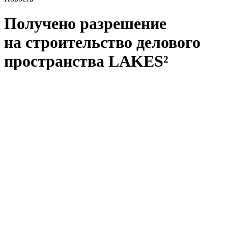
Получено разрешение
на строительство делового
пространства LAKES²
FORMA получила разрешение на строительство делового
пространства Lakes².
Общая площадь здания составит 36,3 тыс. м², из которых
23,1 тыс. м² займут офисы. Планировочные решения позволят
создавать гибкие форматы рабочих зон — от классических
кабинетов до открытых пространств. В проекте также
предусмотрены лоты с террасами и специальная зона для
курьерских служб.
В рамках благоустройства территории запроектированы