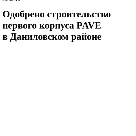
Одобрено строительство
первого корпуса PAVE
в Даниловском районе
Мосгосстройнадзор выдал разрешение на строительство
первого корпуса жилого квартала Pave. Высотный корпус
станет самой заметной доминантой ансамбля: здание
поднимется на 33 этажа (117 м) и завершит архитектурную
композицию проекта.
В новом корпусе предусмотрено 275 квартир —
от компактных однокомнатных с террасами до просторных
форматов с 2–4 спальнями и пентхаусов с каминами. Среди
редких решений — квартиры с панорамным остеклением
на три стороны света и джамбо-окнами.