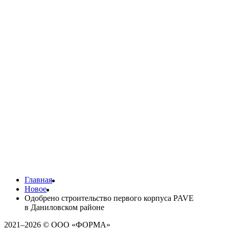
Архитектура Pave сочетает разновысотные корпуса и общий
стилобат, в котором будут культурное пространство, фитнес-
центр, кафе и магазины. Подземный уровень займёт паркинг
на 515 машиномест с прямым доступом к лифтам, а также
кладовые для удобного хранения.
Во всех корпусах будут установлены энергоэффективные
лифты класса А. Лобби спроектированы как комфортные
общественные пространства с безбарьерной средой,
навигацией и зонами для гостей.
Pave — второй проект FORMA в Даниловском районе. В
конце 2024 года здесь был введён в эксплуатацию квартал
бизнес-класса F
ørst
на первой линии Симоновской
набережной.
Главная
Новое
Одобрено строительство первого корпуса PAVE
в Даниловском районе
2021–2026 © ООО «ФОРМА»