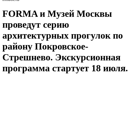
FORMA и Музей Москвы
проведут серию
архитектурных прогулок по
району Покровское-
Стрешнево. Экскурсионная
программа стартует 18 июля.
В рамках экскурсии «Покровское-Стрешнево. История,
природа и экожильё» посетители познакомятся не только
с архитектурой одного из крупнейших парков на северо-
западе Москвы, но и изучат особенности уникального
природного ландшафта. Экскурсанты узнают о богатой
истории усадьбы Покровское-Глебово-Стрешнево, как
в начале XX века район стал популярным направлением для
летнего отдыха и какой была дачная жизнь 120 лет назад.