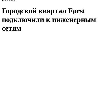
Городской квартал Først
подключили к инженерным
сетям
В FØRST продолжаются активные работы по завершению
строительства городского квартала. Объект, расположенный
на улица Автозаводская, з/у 26/1, подключили
к теплоснабжению, электроснабжению, водоснабжению
и водоотведению.
Общая площадь FØRST — 82 686 кв. м. В его составе
5 секций до 20 этажей с подземным паркингом на 273
машино-места. В проекте представлено жильё таких
уникальных форматов, как квартиры с террасами, патио,
саунами и 10 пентхаусов.
Площадь благоустройства — 6 тыс. кв. м. Вся придомовая
территория будет выполнена в едином нордическом стиле,
созвучном с близостью к реке и набережной.