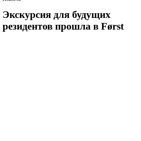
Экскурсия для будущих
резидентов прошла в Først
Девелопер FORMA провёл экскурсию для будущих
резидентов городского квартала Først. Со стороны компании
в мероприятии приняли участие руководители проектной
группы, представители архитектурного бюро WALL, офиса
заселения и управляющей компании СИТИ.
Гости смогли побывать на строительной площадке и воочию
оценить темпы возведения объекта. В рамках экскурсии они
увидели дизайн-пространство, гранд-лобби, благоустройство
внутреннего двора общественную террасу, а также квартиры
в двух видах отделки, келлеры и паркинг.
В ходе экскурсии были заданы вопросы о сроках готовности
объекта, датах проведения обмеров, доступах на крышу
и общественную террасу, а также тарифа на обслуживание
от управляющей компании.