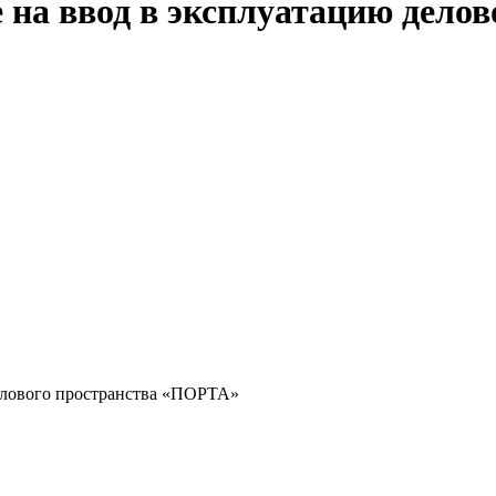
на ввод в эксплуатацию дело
остранство «Порта» — флагманский проект линейки FORMA Work
близи «Москва-Сити». Общая площадь составляет 43 337 м², из 
объекта требованиям градостроительных регламентов, проектной
ых работ.
уска эксплуатации. «Получение ЗОС и разрешения на ввод „Порт
 и подтверждение того, что архитектурные решения, инженерия 
компании FORMA Илья Чепрасов.
елового пространства «ПОРТА»