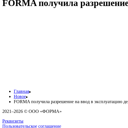
FORMA получила разрешение 
Девелопер FORMA получил разрешение на ввод на деловое пр
д.3 стр.6.
17-этажное здание входит в формирующийся деловой кластер в
А. Получение разрешения на ввод подтверждает соответствие 
всех строительно-монтажных, инженерных и благоустроительн
Проект переходит в этап передачи помещений резидентам и зап
полноценной эксплуатации. Это важный результат для команды
FORMA Workplace», — отметил руководитель девелоперской 
Главная
Новое
FORMA получила разрешение на ввод в эксплуатацию д
2021–2026 © ООО «ФОРМА»
Реквизиты
Пользовательское соглашение