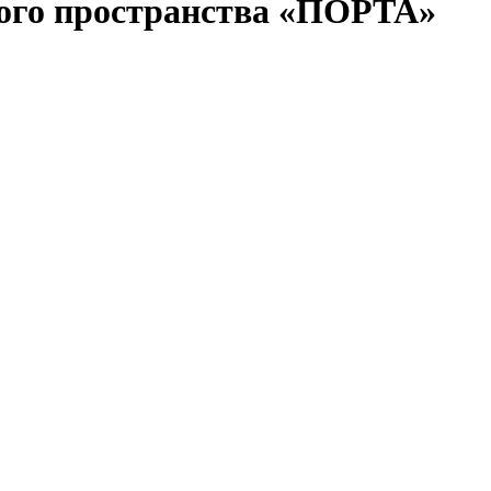
вого пространства «ПОРТА»
place, расположенный по адресу Большая Филевская улица,
которых 27 127 м² занимают офисные пространства класса
 документации и технических нормативов, а также завершение
а“ завершает строительный этап проекта и открывает фазу его
и среда реализованы в соответствии с заданной концепцией