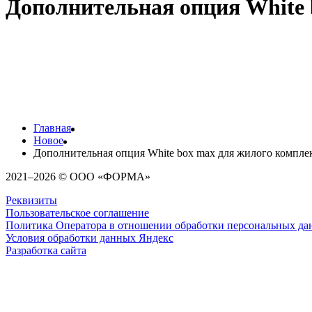
Дополнительная опция White 
Отличная новость для будущих жителей секций 1, 2 и 5: теперь
руб/кв.м.
Комплектация точно такая же, как в секциях 3 и 4, где отделка
Выбирайте дополнительную опцию white box max и пропустите 
Главная
Новое
Дополнительная опция White box max для жилого комплек
2021–2026 © ООО «ФОРМА»
Реквизиты
Пользовательское соглашение
Политика Оператора в отношении обработки персональных д
Условия обработки данных Яндекс
Разработка сайта