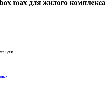
box max для жилого комплекса 
 вы можете заказать отделку white box max как дополнительную 
 предполагается первоначально.
черновой этап ремонта. Останется только самое приятное!
са Først
анных