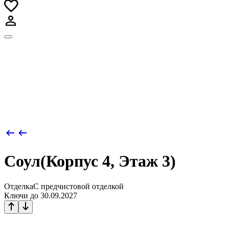
forma@forma.ru
+7 (495) 032-73-45
Соул
(
Корпус 4
,
Этаж
3
)
Отделка
С предчистовой отделкой
Ключи до 30.09.2027